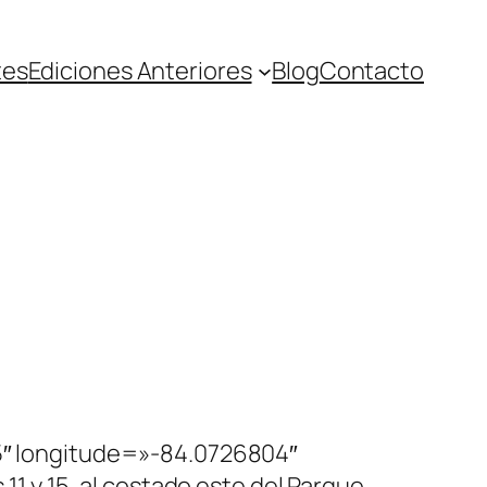
tes
Ediciones Anteriores
Blog
Contacto
EJTJDJTBBJTIwJTIwJTIwJTIwJTdCJTBBJTIwJTIwJTIwJTIwJTIwJTIwJTIwJTIwJTIyZmVhdHVyZVR5cGUlMjIlM0ElMjAlMjJwb2kuYnVzaW5lc3MlMjIlMkMlMEElMjAlMjAlMjAlMjAlMjAlMjAlMjAlMjAlMjJlbGVtZW50VHlwZSUyMiUzQSUyMCUyMmdlb21ldHJ5JTIyJTJDJTBBJTIwJTIwJTIwJTIwJTIwJTIwJTIwJTIwJTIyc3R5bGVycyUyMiUzQSUyMCU1QiUwQSUyMCUyMCUyMCUyMCUyMCUyMCUyMCUyMCUyMCUyMCUyMCUyMCU3QiUwQSUyMCUyMCUyMCUyMCUyMCUyMCUyMCUyMCUyMCUyMCUyMCUyMCUyMCUyMCUyMCUyMCUyMnZpc2liaWxpdHklMjIlM0ElMjAlMjJvbiUyMiUwQSUyMCUyMCUyMCUyMCUyMCUyMCUyMCUyMCUyMCUyMCUyMCUyMCU3RCUwQSUyMCUyMCUyMCUyMCUyMCUyMCUyMCUyMCU1RCUwQSUyMCUyMCUyMCUyMCU3RCUyQyUwQSUyMCUyMCUyMCUyMCU3QiUwQSUyMCUyMCUyMCUyMCUyMCUyMCUyMCUyMCUyMmZlYXR1cmVUeXBlJTIyJTNBJTIwJTIycG9pLmJ1c2luZXNzJTIyJTJDJTBBJTIwJTIwJTIwJTIwJTIwJTIwJTIwJTIwJTIyZWxlbWVudFR5cGUlMjIlM0ElMjAlMjJnZW9tZXRyeS5maWxsJTIyJTJDJTBBJTIwJTIwJTIwJTIwJTIwJTIwJTIwJTIwJTIyc3R5bGVycyUyMiUzQSUyMCU1QiUwQSUyMCUyMCUyMCUyMCUyMCUyMCUyMCUyMCUyMCUyMCUyMCUyMCU3QiUwQSUyMCUyMCUyMCUyMCUyMCUyMCUyMCUyMCUyMCUyMCUyMCUyMCUyMCUyMCUyMCUyMCUyMnZpc2liaWxpdHklMjIlM0ElMjAlMjJvbiUyMiUwQSUyMCUyMCUyMCUyMCUyMCUyMCUyMCUyMCUyMCUyMCUyMCUyMCU3RCUyQyUwQSUyMCUyMCUyMCUyMCUyMCUyMCUyMCUyMCUyMCUyMCUyMCUyMCU3QiUwQSUyMCUyMCUyMCUyMCUyMCUyMCUyMCUyMCUyMCUyMCUyMCUyMCUyMCUyMCUyMCUyMCUyMnNhdHVyYXRpb24lMjIlM0ElMjAlMjIwJTIyJTBBJTIwJTIwJTIwJTIwJTIwJTIwJTIwJTIwJTIwJTIwJTIwJTIwJTdEJTBBJTIwJTIwJTIwJTIwJTIwJTIwJTIwJTIwJTVEJTBBJTIwJTIwJTIwJTIwJTdEJTJDJTBBJTIwJTIwJTIwJTIwJTdCJTBBJTIwJTIwJTIwJTIwJTIwJTIwJTIwJTIwJTIyZmVhdHVyZVR5cGUlMjIlM0ElMjAlMjJwb2kuYnVzaW5lc3MlMjIlMkMlMEElMjAlMjAlMjAlMjAlMjAlMjAlMjAlMjAlMjJlbGVtZW50VHlwZSUyMiUzQSUyMCUyMmxhYmVscyUyMiUyQyUwQSUyMCUyMCUyMCUyMCUyMCUyMCUyMCUyMCUyMnN0eWxlcnMlMjIlM0ElMjAlNUIlMEElMjAlMjAlMjAlMjAlMjAlMjAlMjAlMjAlMjAlMjAlMjAlMjAlN0IlMEElMjAlMjAlMjAlMjAlMjAlMjAlMjAlMjAlMjAlMjAlMjAlMjAlMjAlMjAlMjAlMjAlMjJjb2xvciUyMiUzQSUyMCUyMiUyM2EzMTY0NSUyMiUwQSUyMCUyMCUyMCUyMCUyMCUyMCUyMCUyMCUyMCUyMCUyMCUyMCU3RCUwQSUyMCUyMCUyMCUyMCUyMCUyMCUyMCUyMCU1RCUwQSUyMCUyMCUyMCUyMCU3RCUyQyUwQSUyMCUyMCUyMCUyMCU3QiUwQSUyMCUyMCUyMCUyMCUyMCUyMCUyMCUyMCUyMmZlYXR1cmVUeXBlJTIyJTNBJTIwJTIycG9pLmJ1c2luZXNzJTIyJTJDJTBBJTIwJTIwJTIwJTIwJTIwJTIwJTIwJTIwJTIyZWxlbWVudFR5cGUlMjIlM0ElMjAlMjJsYWJlbHMuaWNvbiUyMiUyQyUwQSUyMCUyMCUyMCUyMCUyMCUyMCUyMCUyMCUyMnN0eWxlcnMlMjIlM0ElMjAlNUIlMEElMjAlMjAlMjAlMjAlMjAlMjAlMjAlMjAlMjAlMjAlMjAlMjAlN0IlMEElMjAlMjAlMjAlMjAlMjAlMjAlMjAlMjAlMjAlMjAlMjAlMjAlMjAlMjAlMjAlMjAlMjJ2aXNpYmlsaXR5JTIyJTNBJTIwJTIyc2ltcGxpZmllZCUyMiUwQSUyMCUyMCUyMCUyMCUyMCUyMCUyMCUyMCUyMCUyMCUyMCUyMCU3RCUyQyUwQSUyMCUyMCUyMCUyMCUyMCUyMCUyMCUy